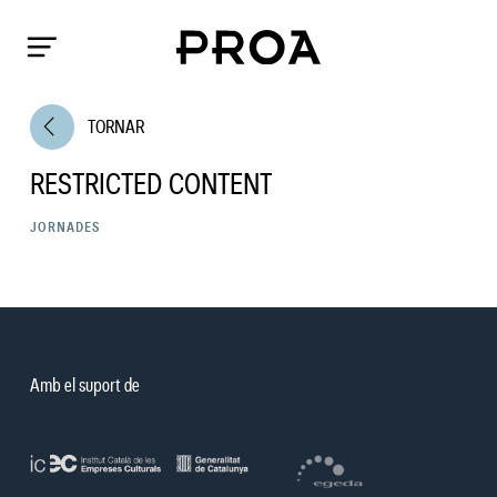
arrow_back_ios
TORNAR
RESTRICTED CONTENT
JORNADES
Amb el suport de