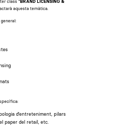
ter class “
BRAND LICENSING &
ractarà aquesta temàtica.
general:
ctes
nsing
onats
pecífica:
pologia d’entreteniment, pilars
l paper del retail, etc.