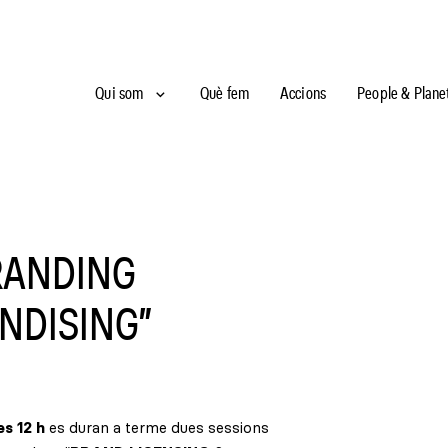
Qui som
Què fem
Accions
People & Plane
RANDING
NDISING”
es 12 h
es duran a terme dues sessions