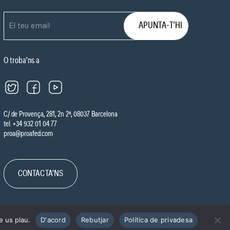
O troba’ns a
C/ de Provença, 281, 2n 2ª, 08037 Barcelona
tel. +34 932 01 04 77
proa@proafed.com
CONTACTA’NS
e us plau.
D'acord
Rebutjar
Política de privadesa