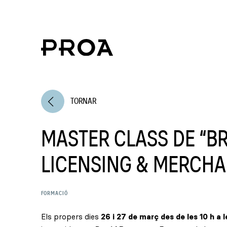
arrow_back_ios
TORNAR
MASTER CLASS DE “B
LICENSING & MERCHA
FORMACIÓ
Els propers dies
26 i 27 de març des de les 10 h a l