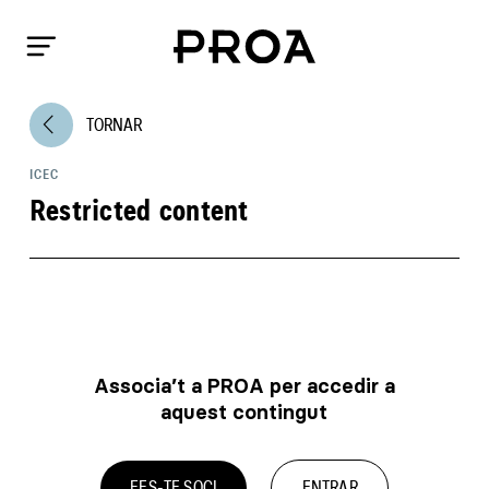
arrow_back_ios
TORNAR
ICEC
Restricted content
Associa’t a PROA per accedir a
aquest contingut
FES-TE SOCI
ENTRAR