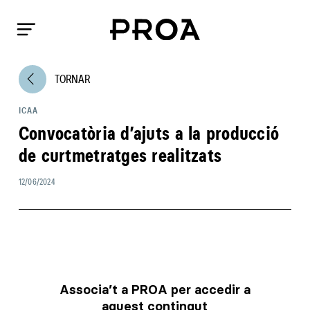
arrow_back_ios
TORNAR
ICAA
Convocatòria d’ajuts a la producció
de curtmetratges realitzats
12/06/2024
Associa’t a PROA per accedir a
aquest contingut