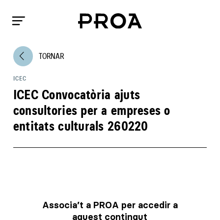
arrow_back_ios
TORNAR
ICEC
ICEC Convocatòria ajuts
consultories per a empreses o
entitats culturals 260220
Associa’t a PROA per accedir a
aquest contingut