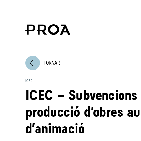
arrow_back_ios
TORNAR
ICEC
ICEC – Subvencions 
producció d’obres au
d’animació