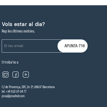
Vols estar al dia?
Rep les últimes notícies.
O troba’ns a
C/ de Provença, 281, 2n 2ª, 08037 Barcelona
tel. +34 932 01 04 77
proa@proafed.com