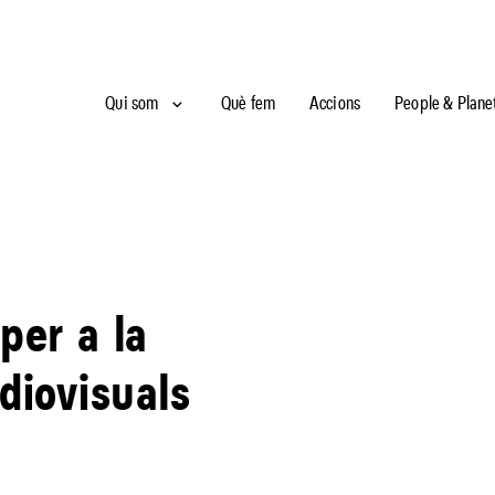
Qui som
Què fem
Accions
People & Plane
per a la
diovisuals