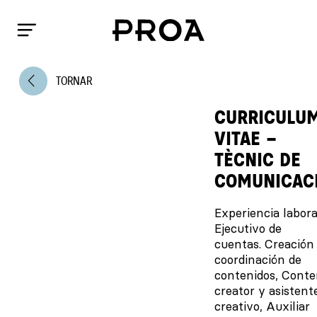
arrow_back_ios
TORNAR
CURRICULU
VITAE –
TÈCNIC DE
COMUNICAC
Experiencia labora
Ejecutivo de
cuentas. Creación
coordinación de
contenidos, Conte
creator y asistent
creativo, Auxiliar