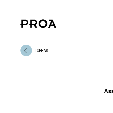
arrow_back_ios
TORNAR
Ass