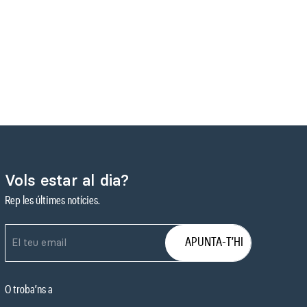
Vols estar al dia?
Rep les últimes notícies.
O troba’ns a