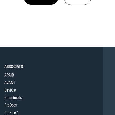
ASSOCIATS
APAIB
AVANT
DeviCat
Proanimats
ProDocs
ProFicció