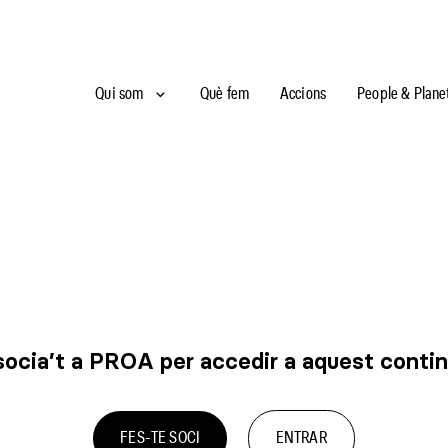
Qui som
Què fem
Accions
People & Plane
ocia’t a PROA per accedir a aquest conti
FES-TE SOCI
ENTRAR