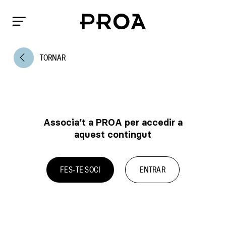
arrow_back_ios
TORNAR
Associa’t a PROA per accedir a
aquest contingut
FES-TE SOCI
ENTRAR