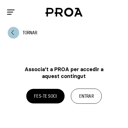
arrow_back_ios
TORNAR
Associa’t a PROA per accedir a
aquest contingut
FES-TE SOCI
ENTRAR