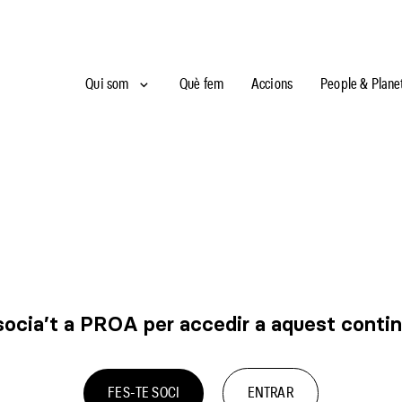
Qui som
Què fem
Accions
People & Plane
ocia’t a PROA per accedir a aquest conti
FES-TE SOCI
ENTRAR