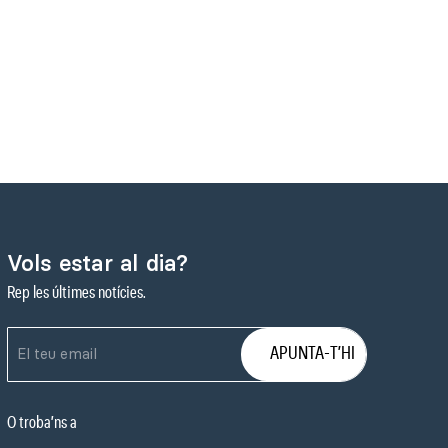
Vols estar al dia?
Rep les últimes notícies.
O troba’ns a