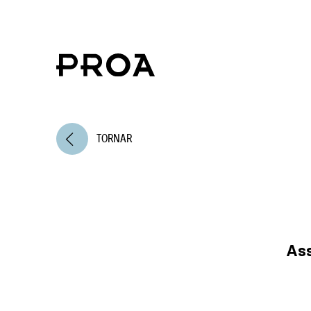
arrow_back_ios
TORNAR
Ass