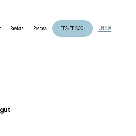
ENTRA
t
Revista
Premsa
FES-TE SOCI
ngut