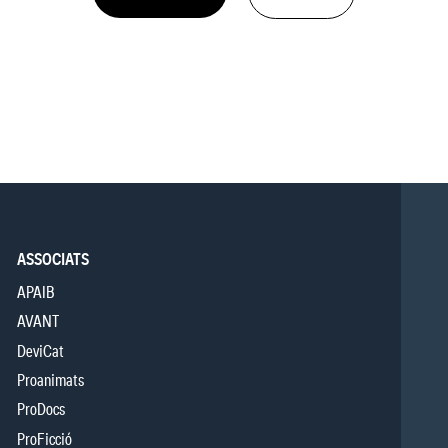
ASSOCIATS
APAIB
AVANT
DeviCat
Proanimats
ProDocs
ProFicció