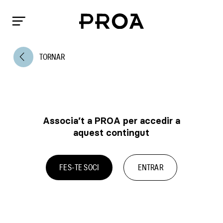
arrow_back_ios
TORNAR
Associa’t a PROA per accedir a
aquest contingut
FES-TE SOCI
ENTRAR