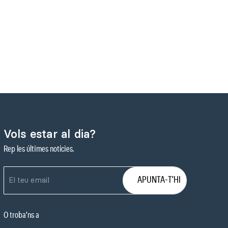
Vols estar al dia?
Rep les últimes notícies.
O troba’ns a