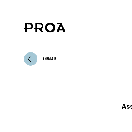
arrow_back_ios
TORNAR
Ass