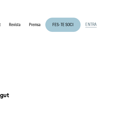
ENTRA
t
Revista
Premsa
FES-TE SOCI
ngut