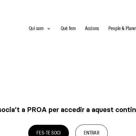
Qui som
Què fem
Accions
People & Plane
ocia’t a PROA per accedir a aquest conti
FES-TE SOCI
ENTRAR