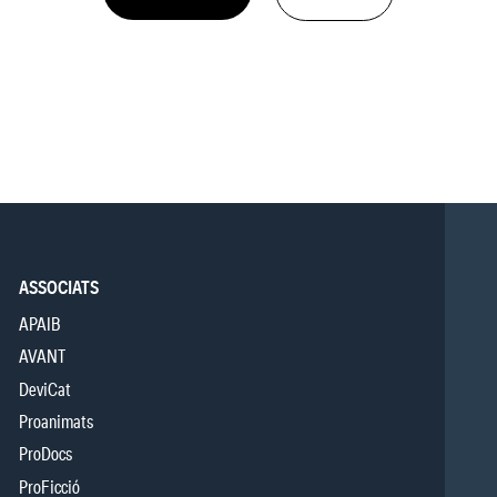
ASSOCIATS
APAIB
AVANT
DeviCat
Proanimats
ProDocs
ProFicció