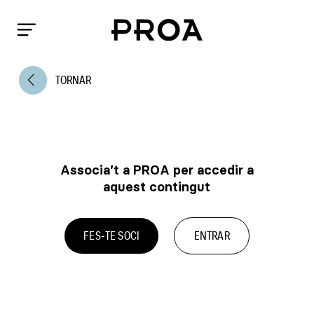
arrow_back_ios
TORNAR
Associa’t a PROA per accedir a
aquest contingut
FES-TE SOCI
ENTRAR