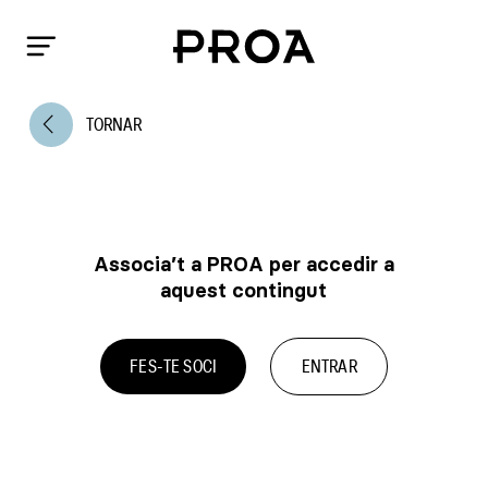
arrow_back_ios
TORNAR
Associa’t a PROA per accedir a
aquest contingut
FES-TE SOCI
ENTRAR