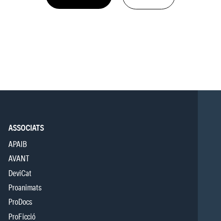
ASSOCIATS
APAIB
AVANT
DeviCat
Proanimats
ProDocs
ProFicció