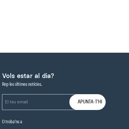
Vols estar al dia?
Rep les últimes notícies.
O troba’ns a