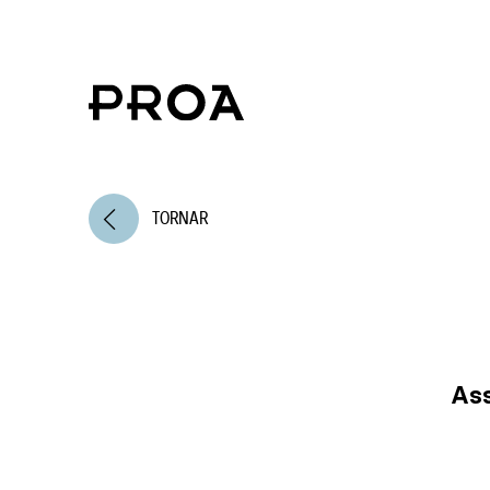
arrow_back_ios
TORNAR
Ass