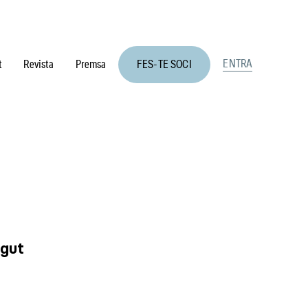
ENTRA
t
Revista
Premsa
FES-TE SOCI
ngut