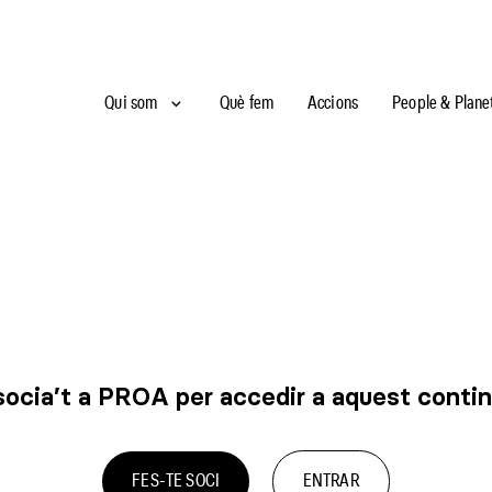
Qui som
Què fem
Accions
People & Plane
ocia’t a PROA per accedir a aquest conti
FES-TE SOCI
ENTRAR