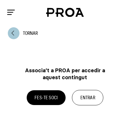
arrow_back_ios
TORNAR
Associa’t a PROA per accedir a
aquest contingut
FES-TE SOCI
ENTRAR