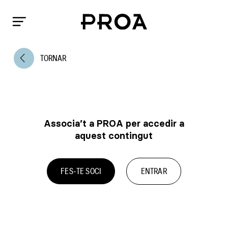
arrow_back_ios
TORNAR
Associa’t a PROA per accedir a
aquest contingut
FES-TE SOCI
ENTRAR