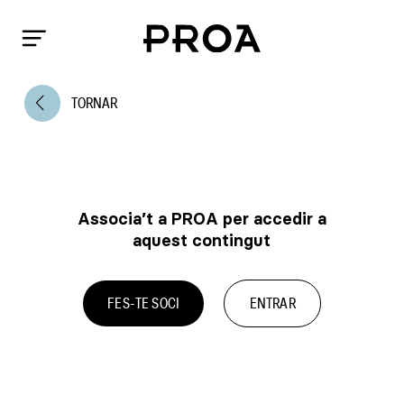
arrow_back_ios
TORNAR
Associa’t a PROA per accedir a
aquest contingut
FES-TE SOCI
ENTRAR