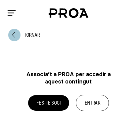
arrow_back_ios
TORNAR
Associa’t a PROA per accedir a
aquest contingut
FES-TE SOCI
ENTRAR