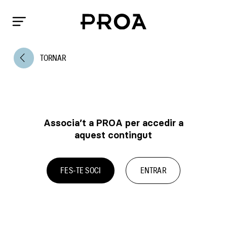
arrow_back_ios
TORNAR
Associa’t a PROA per accedir a
aquest contingut
FES-TE SOCI
ENTRAR