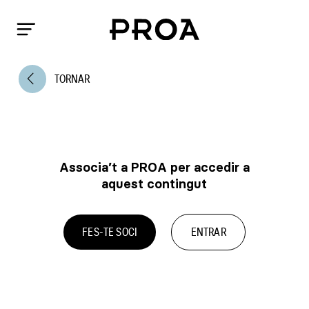
arrow_back_ios
TORNAR
Associa’t a PROA per accedir a
aquest contingut
FES-TE SOCI
ENTRAR