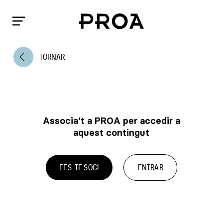
arrow_back_ios
TORNAR
Associa’t a PROA per accedir a
aquest contingut
FES-TE SOCI
ENTRAR