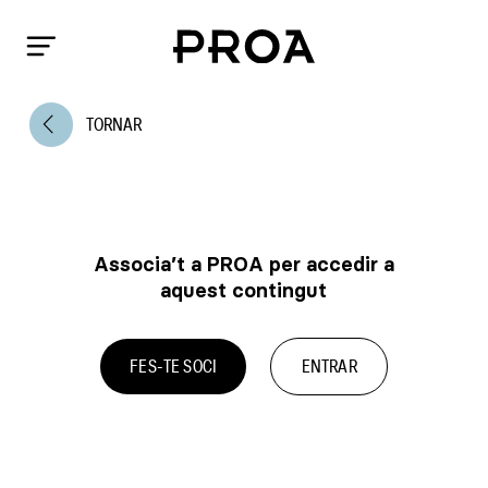
arrow_back_ios
TORNAR
Associa’t a PROA per accedir a
aquest contingut
FES-TE SOCI
ENTRAR