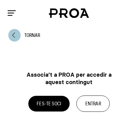
arrow_back_ios
TORNAR
Associa’t a PROA per accedir a
aquest contingut
FES-TE SOCI
ENTRAR