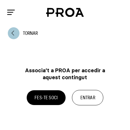
arrow_back_ios
TORNAR
Associa’t a PROA per accedir a
aquest contingut
FES-TE SOCI
ENTRAR