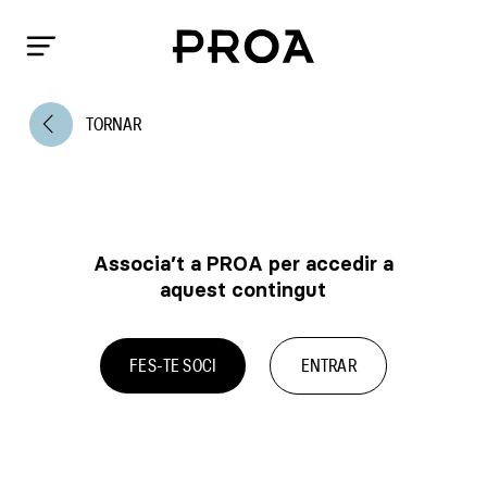
arrow_back_ios
TORNAR
Associa’t a PROA per accedir a
aquest contingut
FES-TE SOCI
ENTRAR