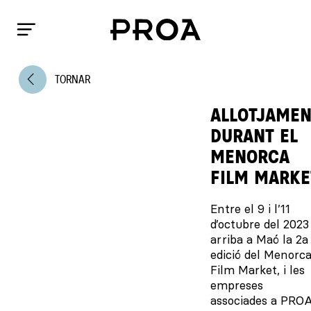
arrow_back_ios
TORNAR
ALLOTJAMEN
DURANT EL
MENORCA
FILM MARKE
Entre el 9 i l’11
d’octubre del 2023
arriba a Maó la 2a
edició del Menorc
Film Market, i les
empreses
associades a PRO