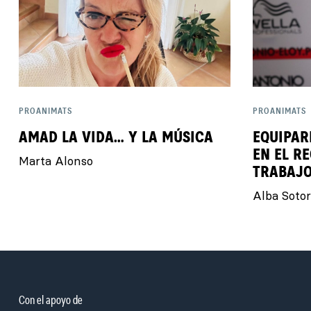
PROANIMATS
PROANIMATS
AMAD LA VIDA… Y LA MÚSICA
EQUIPAR
EN EL R
Marta Alonso
TRABAJO
Alba Sotor
Con el apoyo de