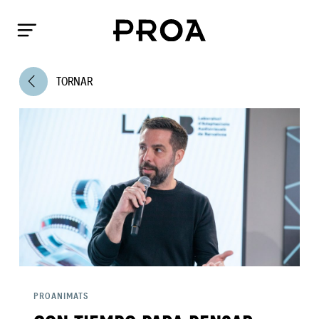
arrow_back_ios
TORNAR
PROANIMATS