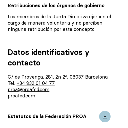
Retribuciones de los órganos de gobierno
Los miembros de la Junta Directiva ejercen el
cargo de manera voluntaria y no perciben
ninguna retribución por este concepto.
Datos identificativos y
contacto
C/ de Provença, 281, 2n 2ª, 08037 Barcelona
Tel.
+34 932 01 04 77
proa@proafed.com
proafed.com
download
Estatutos de la Federación PROA