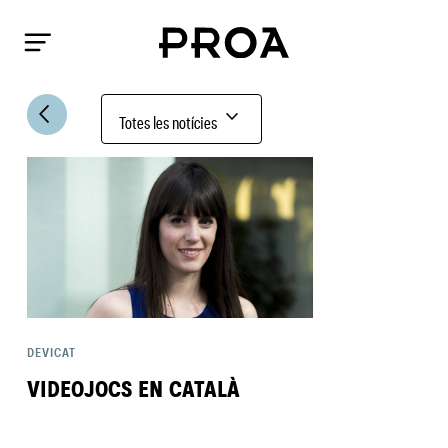
arrow_back_ios
expand_more
Totes les notícies
DEVICAT
VIDEOJOCS EN CATALÀ