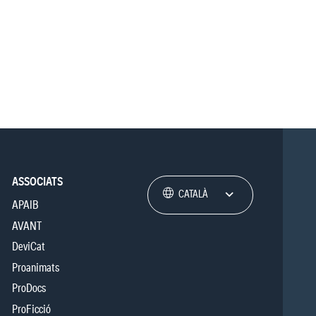
ASSOCIATS
CATALÀ
APAIB
AVANT
DeviCat
Proanimats
ProDocs
ProFicció