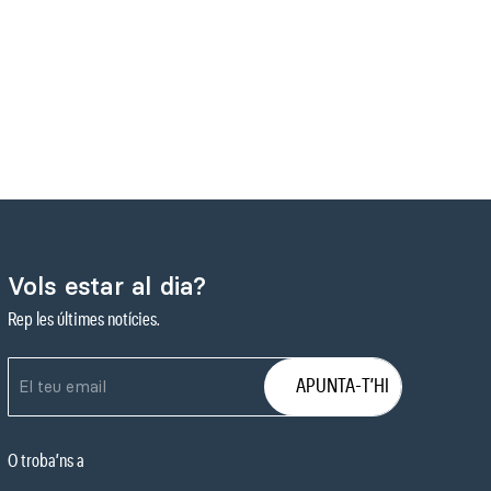
Vols estar al dia?
Rep les últimes notícies.
O troba’ns a