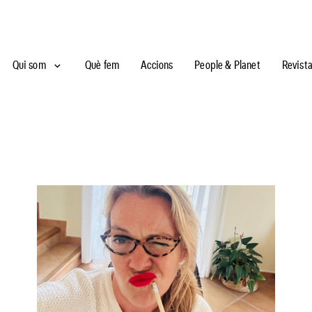
Qui som
Què fem
Accions
People & Planet
Revist