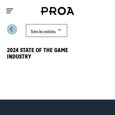
arrow_back_ios
expand_more
Totes les notícies
2024 STATE OF THE GAME
INDUSTRY