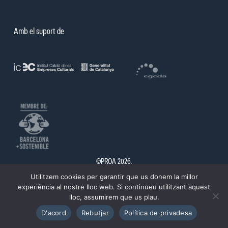
Amb el suport de
©PROA 2026.
Utilitzem cookies per garantir que us donem la millor
Política de privadesa
Avís legal
experiència al nostre lloc web. Si continueu utilitzant aquest
lloc, assumirem que us plau.
D'acord
Rebutjar
Política de privadesa