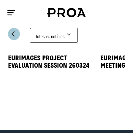
arrow_back_ios
expand_more
Totes les notícies
EURIMAGES PROJECT
EURIMAGES
EVALUATION SESSION 260324
MEETING DE