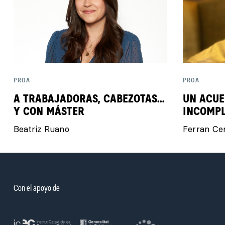
PROA
PROA
A TRABAJADORAS, CABEZOTAS…
UN ACUE
Y CON MÁSTER
INCOMP
Beatriz Ruano
Ferran Ce
Con el apoyo de