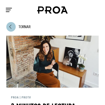
arrow_back_ios
TORNAR
PROA
|
PROTV