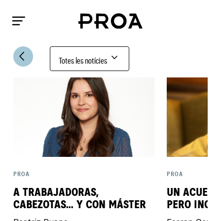
arrow_back_ios
expand_more
Totes les notícies
PROA
PROA
A TRABAJADORAS,
UN ACUERD
CABEZOTAS… Y CON MÁSTER
PERO INCO