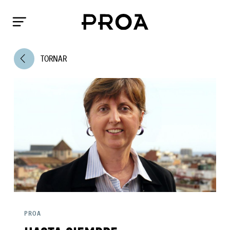
arrow_back_ios
TORNAR
PROA