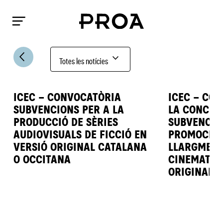
arrow_back_ios
expand_more
Totes les notícies
ICEC – CONVOCATÒRIA
ICEC – CO
SUBVENCIONS PER A LA
LA CONCES
PRODUCCIÓ DE SÈRIES
SUBVENCIO
AUDIOVISUALS DE FICCIÓ EN
PROMOCIÓ 
VERSIÓ ORIGINAL CATALANA
LLARGMETR
O OCCITANA
CINEMATOG
ORIGINAL 