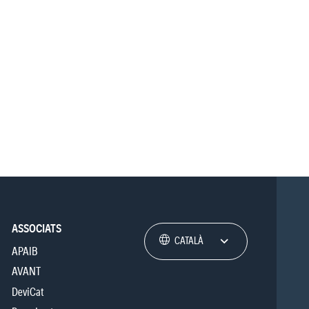
ASSOCIATS
CATALÀ
APAIB
AVANT
DeviCat