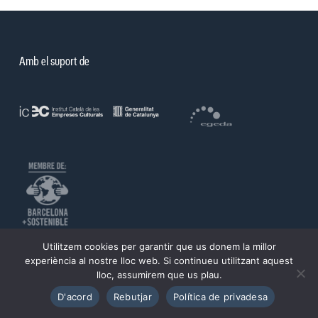
Amb el suport de
©PROA 2026.
Utilitzem cookies per garantir que us donem la millor
experiència al nostre lloc web. Si continueu utilitzant aquest
Política de privadesa
Avís legal
lloc, assumirem que us plau.
D'acord
Rebutjar
Política de privadesa