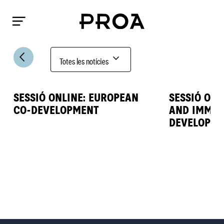
arrow_back_ios
expand_more
Totes les notícies
SESSIÓ ONLINE: EUROPEAN
SESSIÓ ONL
CO-DEVELOPMENT
AND IMMER
DEVELOPM