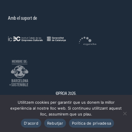
Amb el suport de
©PROA 2026.
Utilitzem cookies per garantir que us donem la millor
Política de privadesa
Avís legal
experiència al nostre lloc web. Si continueu utilitzant aquest
lloc, assumirem que us plau.
D'acord
Rebutjar
Política de privadesa