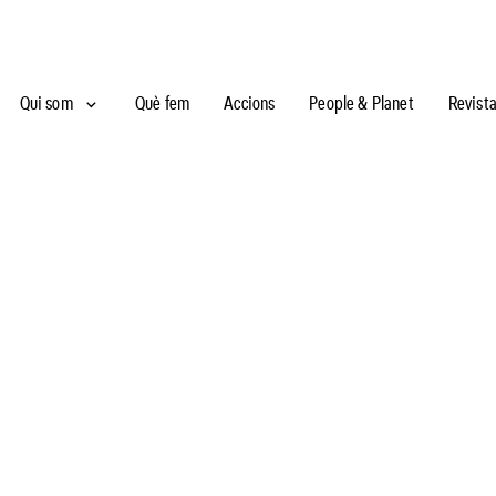
Qui som
Què fem
Accions
People & Planet
Revist