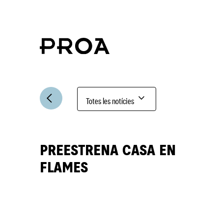
expand_more
arrow_back_ios
Totes les notícies
PREESTRENA CASA EN
FLAMES