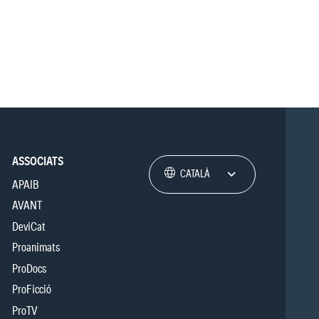
ASSOCIATS
CATALÀ
APAIB
AVANT
DeviCat
Proanimats
ProDocs
ProFicció
ProTV