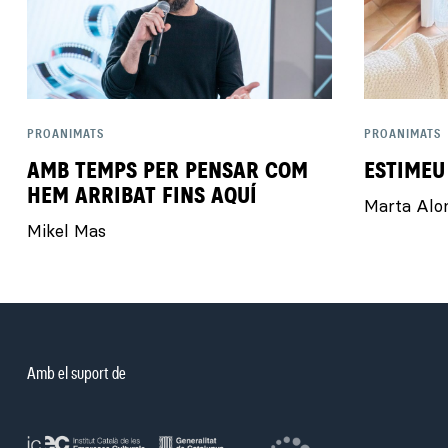
PROANIMATS
PROANIMATS
AMB TEMPS PER PENSAR COM
ESTIMEU
HEM ARRIBAT FINS AQUÍ
Marta Alo
Mikel Mas
Amb el suport de