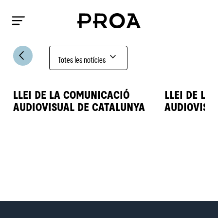
arrow_back_ios
expand_more
Totes les notícies
LLEI DE LA COMUNICACIÓ
LLEI DE LA
AUDIOVISUAL DE CATALUNYA
AUDIOVISU