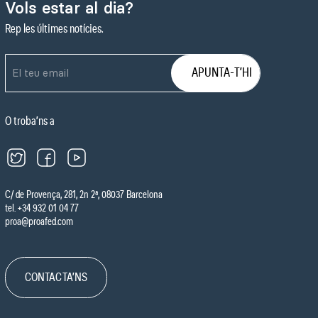
Vols estar al dia?
Rep les últimes notícies.
O troba’ns a
C/ de Provença, 281, 2n 2ª, 08037 Barcelona
tel. +34 932 01 04 77
proa@proafed.com
CONTACTA’NS