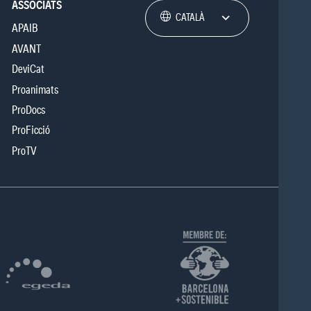
ASSOCIATS
CATALÀ
APAIB
AVANT
DeviCat
Proanimats
ProDocs
ProFicció
ProTV