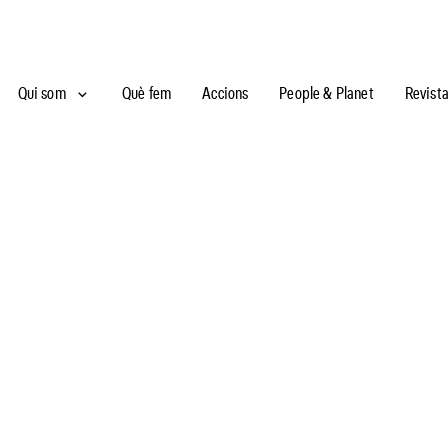
Qui som
Què fem
Accions
People & Planet
Revist