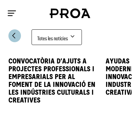
arrow_back_ios
expand_more
Totes les notícies
CONVOCATÒRIA D’AJUTS A
AYUDAS PA
PROJECTES PROFESSIONALS I
MODERNIZA
EMPRESARIALS PER AL
INNOVACIÓ
FOMENT DE LA INNOVACIÓ EN
INDUSTRIA
LES INDÚSTRIES CULTURALS I
CREATIVAS
CREATIVES