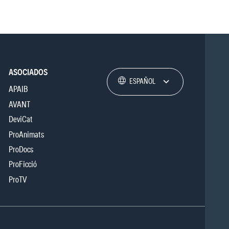
ASOCIADOS
ESPAÑOL
APAIB
AVANT
DeviCat
ProAnimats
ProDocs
ProFicció
ProTV