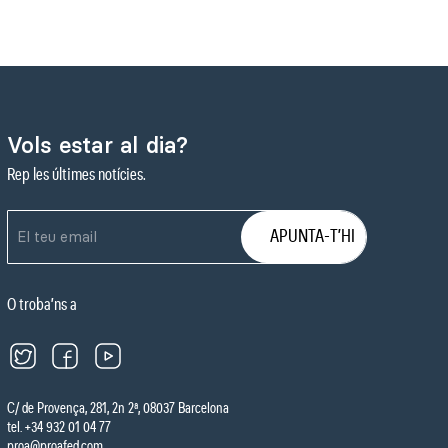
Vols estar al dia?
Rep les últimes notícies.
O troba’ns a
C/ de Provença, 281, 2n 2ª, 08037 Barcelona
tel. +34 932 01 04 77
proa@proafed.com