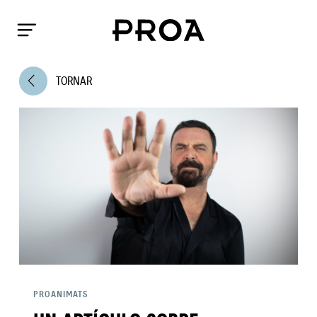
arrow_back_ios
TORNAR
PROANIMATS