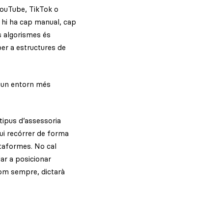
YouTube, TikTok o
 hi ha cap manual, cap
s algorismes és
per a estructures de
s un entorn més
tipus d’assessoria
qui recórrer de forma
ataformes. No cal
dar a posicionar
 com sempre, dictarà