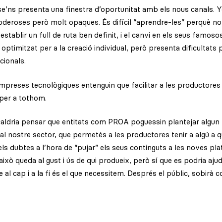
se’ns presenta una finestra d’oportunitat amb els nous canals. 
deroses però molt opaques. És difícil “aprendre-les” perquè no
tablir un full de ruta ben definit, i el canvi en els seus famoso
optimitzat per a la creació individual, però presenta dificultats 
ionals.
mpreses tecnològiques entenguin que facilitar a les productore
per a tothom.
caldria pensar que entitats com PROA poguessin plantejar algun 
 al nostre sector, que permetés a les productores tenir a algú a 
els dubtes a l’hora de “pujar” els seus continguts a les noves pl
 això queda al gust i ús de qui produeix, però sí que es podria aju
 al cap i a la fi és el que necessitem. Després el públic, sobirà