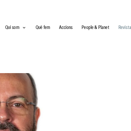
Qui som
Què fem
Accions
People & Planet
Revist