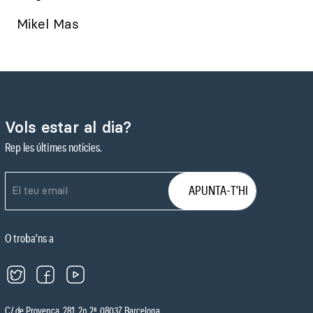
Mikel Mas
Vols estar al dia?
Rep les últimes notícies.
O troba’ns a
C/ de Provença, 281, 2n 2ª, 08037 Barcelona