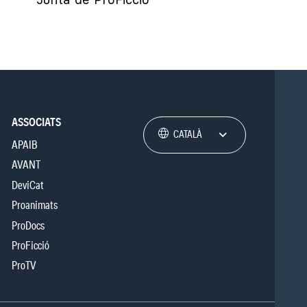
ASSOCIATS
CATALÀ
APAIB
AVANT
DeviCat
Proanimats
ProDocs
ProFicció
ProTV