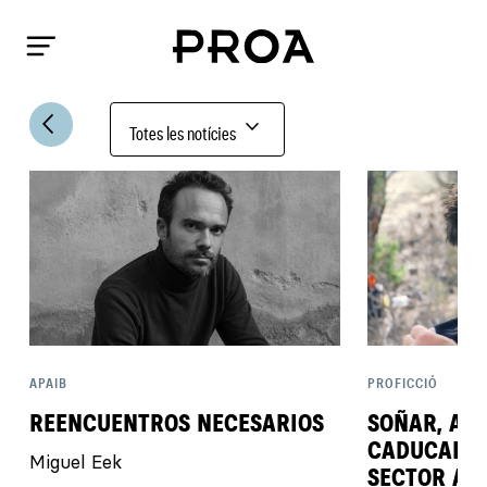
arrow_back_ios
expand_more
Totes les notícies
APAIB
PROFICCIÓ
REENCUENTROS NECESARIOS
SOÑAR, AP
CADUCAR: L
Miguel Eek
SECTOR AU